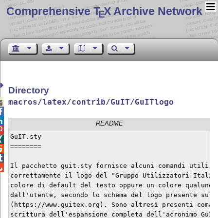
Comprehensive T
X Archive Network
E
Directory
macros/latex/contrib/GuIT/GuITlogo



README

GuIT.sty


========



Il pacchetto guit.sty fornisce alcuni comandi utili pe

correttamente il logo del "Gruppo Utilizzatori Italian
colore di default del testo oppure un colore qualunque
dall'utente, secondo lo schema del logo presente sul s
(https://www.guitex.org). Sono altresì presenti comand
scrittura dell'espansione completa dell'acronimo GuIT,