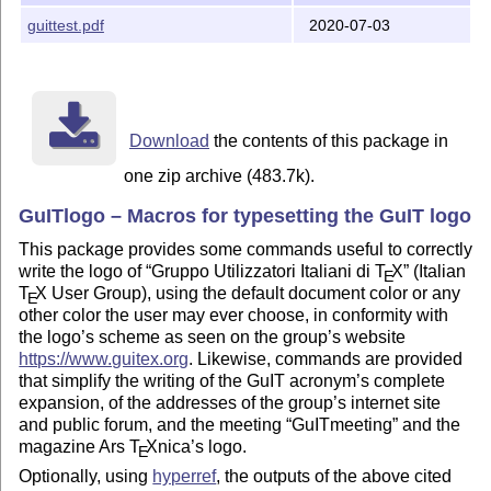
o url viene caricato con l'opzione hyphens

guittest.pdf
2020-07-03
Modifiche nella versione 1.0.0-alpha.2 (2019/06/27)

o Aggiornato l'indirizzo del sito internet del gruppo

Modifiche nella versione 1.0.0-alpha.1 (2012/11/03)

o Aggiunto il supporto per Latin Modern

Download
the contents of this package in
one zip archive (483.7k).
Modifiche nella versione 0.9.2 (2012/08/17)

o Aggiornato l'indirizzo del sito internet

GuITlogo – Macros for typesetting the GuIT logo
Modifiche nella versione 0.9.1 (2009/07/31)

This package provides some commands useful to correctly
o Disabilitato il caricamento automatico di hyperref (
write the logo of
Gruppo Utilizzatori Italiani di
T
X
(Italian
E
  opera di Enrico Gregorio)

T
X
User Group), using the default document color or any
E
other color the user may ever choose, in conformity with
Modifiche nella versione 0.9 (2006/05/24)

the logo’s scheme as seen on the group’s website
o Molti comandi ora possono usare "chiavi" definite tr
https://www.guitex.org
. Likewise, commands are provided
  molto ConTeXt) e presentano nuove funzionalità

that simplify the writing of the GuIT acronym’s complete
o Nuovo comando: \setupGuIT

expansion, of the addresses of the group’s internet site
o Rimosso \swapGuITcommands

and public forum, and the meeting
GuITmeeting
and the
o xcolor è diventato obbligatorio

magazine Ars
T
X
nica’s logo.
E
o Nuovo comando: \GuITtextEn

Optionally, using
hyperref
, the outputs of the above cited
o Nuovo "stile" di composizione per \GuITmeeting
