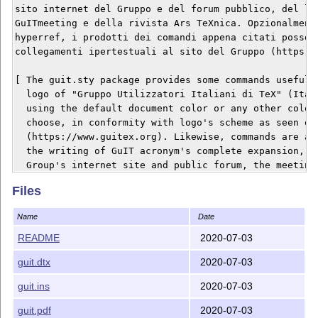
sito internet del Gruppo e del forum pubblico, del log
GuITmeeting e della rivista Ars TeXnica. Opzionalmente
hyperref, i prodotti dei comandi appena citati possono
collegamenti ipertestuali al sito del Gruppo (https://
[ The guit.sty package provides some commands useful t
  logo of "Gruppo Utilizzatori Italiani di TeX" (Itali
  using the default document color or any other color 
  choose, in conformity with logo's scheme as seen on 
  (https://www.guitex.org). Likewise, commands are ava
  the writing of GuIT acronym's complete expansion, of
  Group's internet site and public forum, the meeting 
  magazine Ars TeXnica's logo. Optionally, using hyper
Files
  the above cited commands can become hyperlinks to Gr
  (https://www.guitex.org).

Name
Date
  Documentation available in Italian only.]

README
2020-07-03
guit.dtx
2020-07-03
Modifiche nella versione 1.0.0-alpha.4 (2020/07/03)

o url viene caricato solo se non è già stato fatto

guit.ins
2020-07-03
Modifiche nella versione 1.0.0-alpha.3 (2019/07/08)

guit.pdf
2020-07-03