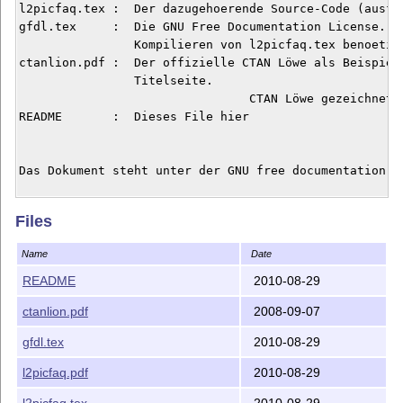
l2picfaq.tex :  Der dazugehoerende Source-Code (ausfüh
gfdl.tex     :  Die GNU Free Documentation License. Wi
                Kompilieren von l2picfaq.tex benoetigt
ctanlion.pdf :  Der offizielle CTAN Löwe als Beispielb
                Titelseite.

				CTAN Löwe gezeichnet von Duane Bibby; danke an www.ctan.org

README       :  Dieses File hier

Das Dokument steht unter der GNU free documentation li
Erstellt und betreut: Dominik Bischoff (2005-2010)

Files
Aenderungsvorschlaege und Kommentare jederzeit erwuens
Name
Date
Kontakt: walfisch at herr-der-mails.de

README
2010-08-29
ctanlion.pdf
2008-09-07
gfdl.tex
2010-08-29
--- ENGLISH -----------------------------------------

l2picfaq.pdf
2010-08-29
German collection of problems and solutions about LaTe
l2picfaq.tex
2010-08-29