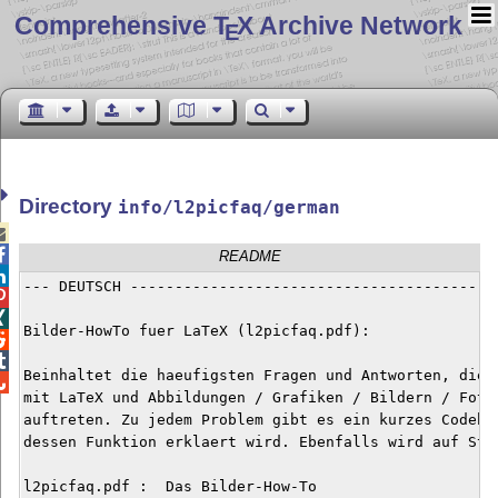
Comprehensive T
X Archive Network
E
Directory
info/l2picfaq/german


README

--- DEUTSCH -----------------------------------------



Bilder-HowTo fuer LaTeX (l2picfaq.pdf):



Beinhaltet die haeufigsten Fragen und Antworten, die i

mit LaTeX und Abbildungen / Grafiken / Bildern / Fotos
auftreten. Zu jedem Problem gibt es ein kurzes Codebei
dessen Funktion erklaert wird. Ebenfalls wird auf Stol
l2picfaq.pdf :	Das Bilder-How-To
