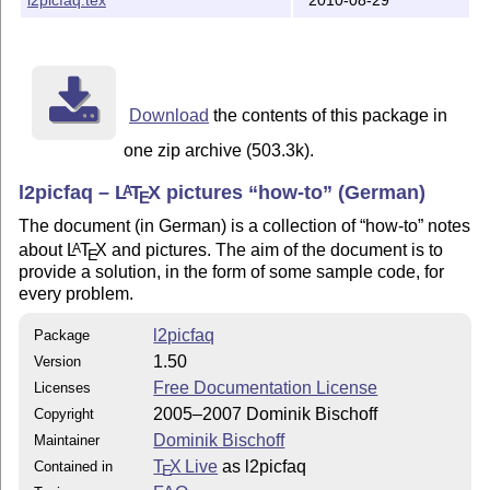
pictures / graphics / photos / sketches / drawings...

l2picfaq.pdf :	the LaTeX picture-How-To

l2picfaq.tex :  the source code (well documentated)

gfdl.tex     :  the GNU Free Documentation License. Is
                to compile l2picfaq.tex

Download
the contents of this package in
ctanlion.pdf :  the official CTAN lion as a sample ima
one zip archive (503.3k).
                page

				CTAN lion drawing by Duane Bibby; thanks to www.ctan.org 

l2picfaq –
L
T
X
pictures
how-to
(German)
A
E
README       :  this file

The document (in German) is a collection of
how-to
notes
This document is published under the terms of the GNU 
about
L
T
X
and pictures. The aim of the document is to
A
E
provide a solution, in the form of some sample code, for
Built and maintained by: Dominik Bischoff (2005-2010)

every problem.
For any suggestion or corrections please send an email
l2picfaq
Package
1.50
Version
Free Documentation License
Licenses
2005–2007 Dominik Bischoff
Copyright
Dominik Bischoff
Maintainer
T
X Live
as l2picfaq
Contained in
E